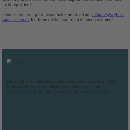
nicht registriert?
Dann schreib mir gern persönlich eine Email an:
stefanie@scythia-
sattelsystem.de
Ich freue mich darauf dich kennen zu lernen!
Das Scythia Sattelsystem ist eine neue Sattelmarke. Aus der
Praxis am Pferd wurde dieses ganzheitlich gedachte
Sattelsystem von Stefanie Moertel-Kumerics entwickelt.