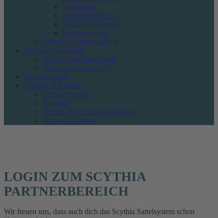
Sattelgurte
Steigbügelriemen
Maria-Hilf-Riemen
Sattelpauschen
Pflege & Aufbewahrung
Scythias Geheimnis
Der Scythia Sattelbaum
Wann passt ein Sattel?
Die Erfinderin
Anfrage & Kontakt
Sattlerei finden
Kontakt
Partner oder Partnerin werden
Anfrage Zubehör
LOGIN ZUM SCYTHIA
PARTNERBEREICH
Wir freuen uns, dass auch dich das Scythia Sattelsystem schon