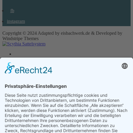
fb
instagram
Copyright © 2024 Adapted by eisbachwerk.de & Developed by
Windstripe Themes
Home
Das Scythia Sattelsystem
Scythia Dressursättel
ARAS - Halbtiefer Dressursattel
ATEA - Monoblatt Dressursattel
TELOS - Flacher Dressursattel
Vielseitigkeitssattel
KAMARA - Vielseitigkeitssattel
Springsattel
APEX - Springsattel
Barocksattel
VALERA - Barocksattel
Islandpferdesattel
TYRA - Islandpferdesattel
Scythia Zubehör