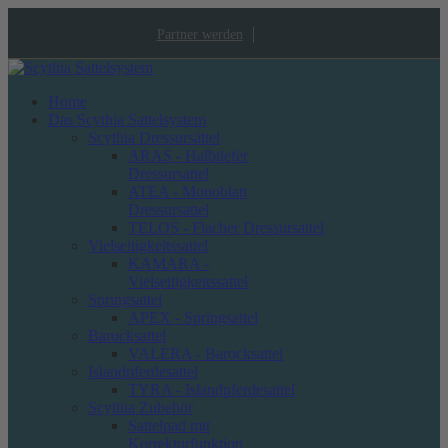
Partner werden
Home
Das Scythia Sattelsystem
Scythia Dressursättel
ARAS - Halbtiefer
Dressursattel
ATEA - Monoblatt
Dressursattel
TELOS - Flacher Dressursattel
Vielseitigkeitssattel
KAMARA -
Vielseitigkeitssattel
Springsattel
APEX - Springsattel
Barocksattel
VALERA - Barocksattel
Islandpferdesattel
TYRA - Islandpferdesattel
Scythia Zubehör
Sattelpad mit
Korrekturfunktion