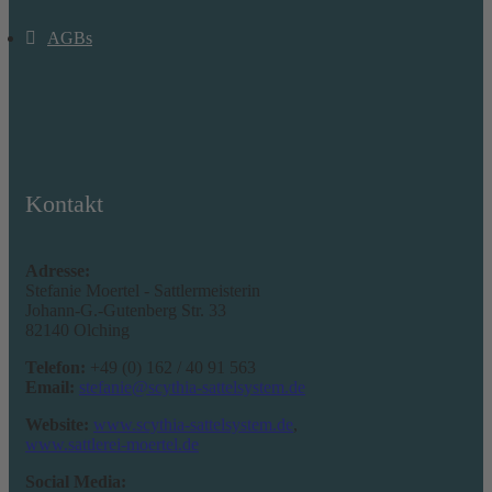
AGBs
Kontakt
Adresse:
Stefanie Moertel - Sattlermeisterin
Johann-G.-Gutenberg Str. 33
82140 Olching
Telefon:
+49 (0) 162 / 40 91 563
Email:
stefanie@scythia-sattelsystem.de
Website:
www.scythia-sattelsystem.de
,
www.sattlerei-moertel.de
Social Media: