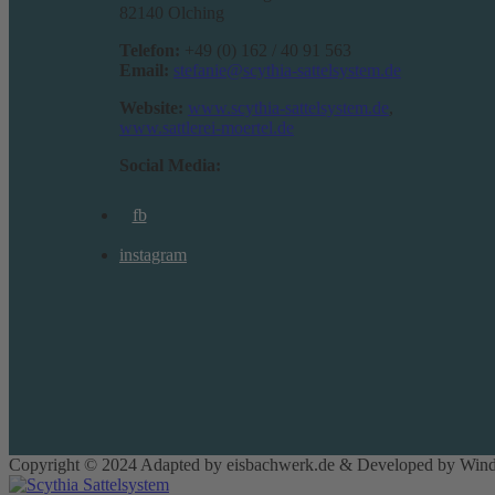
82140 Olching
Telefon:
+49 (0) 162 / 40 91 563
Email:
stefanie@scythia-sattelsystem.de
Website:
www.scythia-sattelsystem.de
,
www.sattlerei-moertel.de
Social Media:
fb
instagram
Copyright © 2024 Adapted by eisbachwerk.de & Developed by Wind