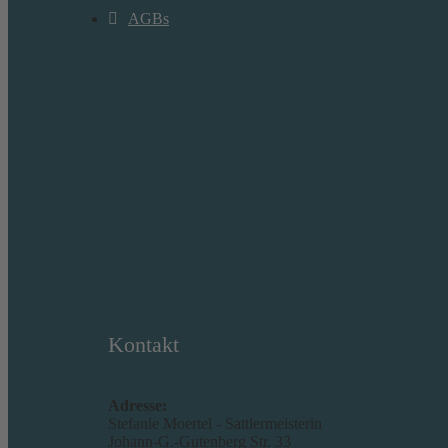
AGBs
Kontakt
Adresse:
Stefanie Moertel - Sattlermeisterin
Johann-G.-Gutenberg Str. 33