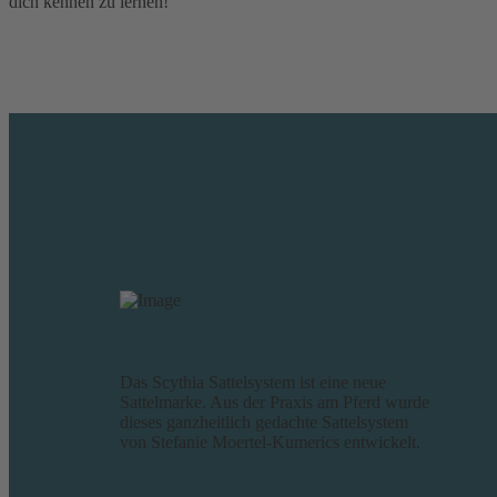
dich kennen zu lernen!
Das Scythia Sattelsystem ist eine neue
Sattelmarke. Aus der Praxis am Pferd wurde
dieses ganzheitlich gedachte Sattelsystem
von Stefanie Moertel-Kumerics entwickelt.