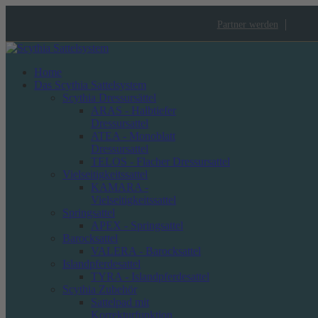
Partner werden
Home
Das Scythia Sattelsystem
Scythia Dressursättel
ARAS - Halbtiefer
Dressursattel
ATEA - Monoblatt
Dressursattel
TELOS - Flacher Dressursattel
Vielseitigkeitssattel
KAMARA -
Vielseitigkeitssattel
Springsattel
APEX - Springsattel
Barocksattel
VALERA - Barocksattel
Islandpferdesattel
TYRA - Islandpferdesattel
Scythia Zubehör
Sattelpad mit
Korrekturfunktion