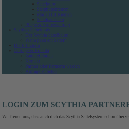
Sattelgurte
Steigbügelriemen
Maria-Hilf-Riemen
Sattelpauschen
Pflege & Aufbewahrung
Scythias Geheimnis
Der Scythia Sattelbaum
Wann passt ein Sattel?
Die Erfinderin
Anfrage & Kontakt
Sattlerei finden
Kontakt
Partner oder Partnerin werden
Anfrage Zubehör
LOGIN ZUM SCYTHIA PARTNER
Wir freuen uns, dass auch dich das Scythia Sattelsystem schon überze